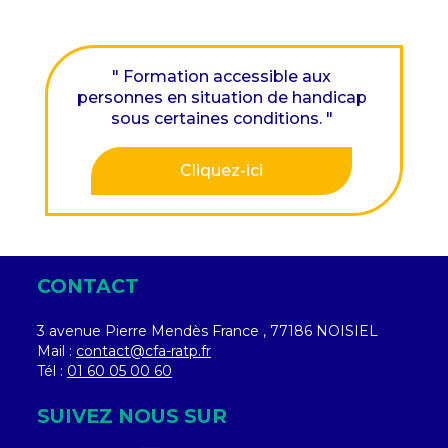
" Formation accessible aux
personnes en situation de handicap
sous certaines conditions. "​
Cliquez-ici
CONTACT
3 avenue Pierre Mendès France , 77186 NOISIEL
Mail :
contact@cfa-ratp.fr
Tél :
01 60 05 00 60
SUIVEZ NOUS SUR